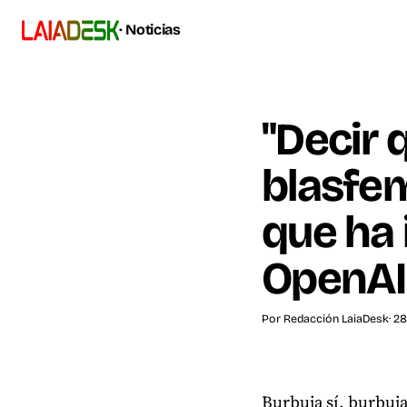
· Noticias
"Decir 
blasfem
que ha 
OpenAI
Por
Redacción LaiaDesk
· 2
Burbuja sí, burbuj