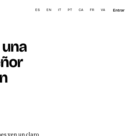
Entrar
ES
EN
IT
PT
CA
FR
VA
s una
eñor
en
nes ven un claro