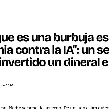
que es una burbuja e
ia contra la IA": un s
invertido un dineral 
8 jun. 2026
a no. Nadie se pone de acuerdo. De un lado están quie