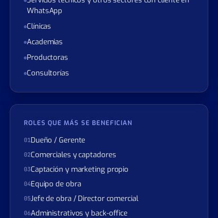
Inmobiliarias
Servicios técnicos y otros sectores con cliente en
WhatsApp
Clínicas
Academias
Productoras
Consultorías
ROLES QUE MÁS SE BENEFICIAN
Dueño / Gerente
01
Comerciales y captadores
02
Captación y marketing propio
03
Equipo de obra
04