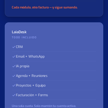
Proyectos + Equipo
+29 €
Facturación + Forms
+500 €
Cada módulo, otra factura — y sigue sumando.
LaiaDesk
TODO INCLUIDO
CRM
Email + WhatsApp
IA propia
Agenda + Reuniones
Proyectos + Equipo