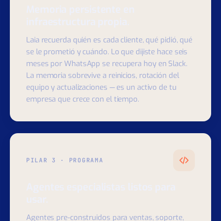
PILAR 2 · RECUERDA
Memoria persistente en
infraestructura propia.
Laia recuerda quién es cada cliente, qué pidió, qué
se le prometió y cuándo. Lo que dijiste hace seis
meses por WhatsApp se recupera hoy en Slack.
La memoria sobrevive a reinicios, rotación del
equipo y actualizaciones — es un activo de tu
empresa que crece con el tiempo.
PILAR 3 · PROGRAMA
Agentes especialistas listos para