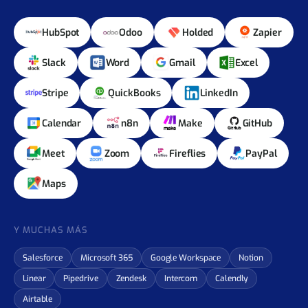
CRM, email, documentos, orquestadores y canales
de comunicación se conectan en horas, no semanas.
HubSpot
Odoo
Holded
Zapier
Slack
Word
Gmail
Excel
Stripe
QuickBooks
LinkedIn
Calendar
n8n
Make
GitHub
Meet
Zoom
Fireflies
PayPal
Maps
Y MUCHAS MÁS
Salesforce
Microsoft 365
Google Workspace
Notion