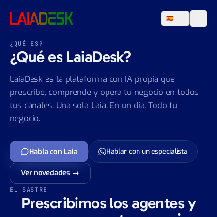
Saltar al contenido
🇪🇸
ES
¿QUÉ ES?
¿Qué es LaiaDesk?
LaiaDesk es la plataforma con IA propia que
prescribe, comprende y opera tu negocio en todos
tus canales. Una sola Laia. En un día. Todo tu
negocio.
Habla con Laia
Hablar con un especialista
Ver novedades →
EL SASTRE
Prescribimos los agentes y