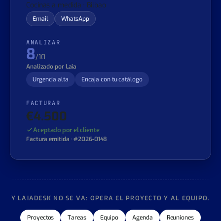
BUSCAR
Investigado por la IA
Cocinas a medida · Bilbao
Email
WhatsApp
ANALIZAR
8
/10
Analizado por Laia
Urgencia alta
Encaja con tu catálogo
FACTURAR
€4.500
Aceptado por el cliente
Factura emitida · #2026-0148