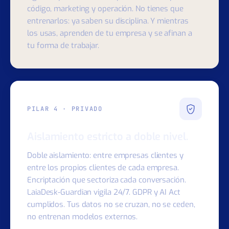
usar.
Agentes pre-construidos para ventas, soporte,
código, marketing y operación. No tienes que
entrenarlos: ya saben su disciplina. Y mientras
los usas, aprenden de tu empresa y se afinan a
tu forma de trabajar.
PILAR 4 · PRIVADO
Aislamiento estricto a doble nivel.
Doble aislamiento: entre empresas clientes y
entre los propios clientes de cada empresa.
Encriptación que sectoriza cada conversación.
LaiaDesk-Guardian vigila 24/7. GDPR y AI Act