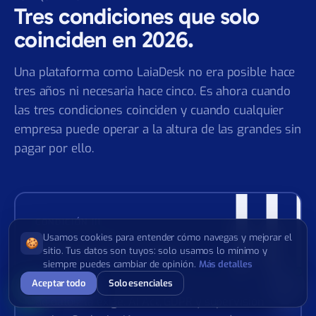
POR QUÉ AHORA
Tres condiciones que solo
coinciden en 2026.
Una plataforma como LaiaDesk no era posible hace
tres años ni necesaria hace cinco. Es ahora cuando
las tres condiciones coinciden y cuando cualquier
empresa puede operar a la altura de las grandes sin
pagar por ello.
II
Usamos cookies para entender cómo navegas y mejorar el
🍪
sitio. Tus datos son tuyos: solo usamos lo mínimo y
CONDICIÓN III
siempre puedes cambiar de opinión.
Más detalles
Aceptar todo
Solo esenciales
Regulación europea