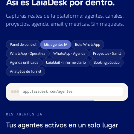
Así es LaiaDesk por dentro.
Capturas reales de la plataforma: agentes, canales,
proyectos, agenda, email y métricas. Sin maquetas.
Panel de control
Mis agentes IA
Bots WhatsApp
WhatsApp · Operativa
WhatsApp · Agenda
Proyectos · Gantt
Agenda unificada
LaiaMail · Informe diario
Booking público
Analytics de funnel
app.laiadesk.com/whatsapp
BOTS WHATSAPP
Tu bot WhatsApp conectado a tu