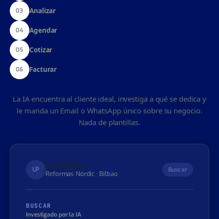
Buscar
01
Responder
02
Analizar
03
Agendar
04
Cotizar
05
Facturar
06
La IA encuentra al cliente ideal, investiga a qué se dedica y
le manda un Email o WhatsApp único sobre su negocio.
Nada de plantillas.
Laura Pérez
LP
Buscar
Reformas Nórdic · Bilbao