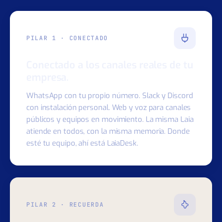
sino la operación de tu negocio.
PILAR 1 · CONECTADO
Conectado a los canales reales de tu
empresa.
WhatsApp con tu propio número. Slack y Discord
con instalación personal. Web y voz para canales
públicos y equipos en movimiento. La misma Laia
atiende en todos, con la misma memoria. Donde
esté tu equipo, ahí está LaiaDesk.