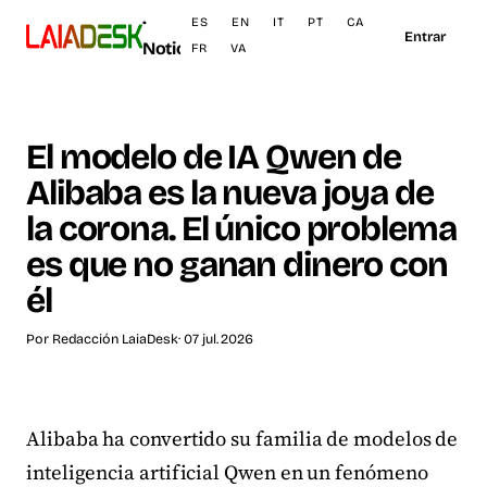
·
ES
EN
IT
PT
CA
Entrar
Noticias
FR
VA
El modelo de IA Qwen de
Alibaba es la nueva joya de
la corona. El único problema
es que no ganan dinero con
él
Por
Redacción LaiaDesk
· 07 jul. 2026
Alibaba ha convertido su familia de modelos de
inteligencia artificial Qwen en un fenómeno