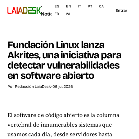
·
ES
EN
IT
PT
CA
Entrar
Noticias
FR
VA
Fundación Linux lanza
Akrites, una iniciativa para
detectar vulnerabilidades
en software abierto
Por
Redacción LaiaDesk
· 06 jul. 2026
El software de código abierto es la columna
vertebral de innumerables sistemas que
usamos cada día, desde servidores hasta