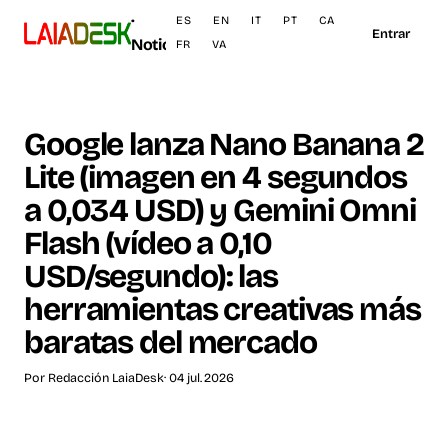
·
ES
EN
IT
PT
CA
Entrar
Noticias
FR
VA
Google lanza Nano Banana 2
Lite (imagen en 4 segundos
a 0,034 USD) y Gemini Omni
Flash (vídeo a 0,10
USD/segundo): las
herramientas creativas más
baratas del mercado
Por
Redacción LaiaDesk
· 04 jul. 2026