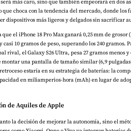
 será más caro, sino que también empeorará en dos as
o que choca con la tendencia del mercado, donde los f
r dispositivos más ligeros y delgados sin sacrificar 
a que el iPhone 18 Pro Max ganará 0,25 mm de grosor 
 y casi 10 gramos de peso, superando los 240 gramos. 
pal rival, el Galaxy S26 Ultra, pesa 27 gramos menos 
 montar una pantalla de tamaño similar (6,9 pulgadas)
retroceso estaría en su estrategia de baterías: la com
pacidad en miliamperios-hora (mAh) en lugar de adop
alón de Aquiles de Apple
anto la decisión de mejorar la autonomía, sino el mét
res como Xiaomi, Oppo o Vivo ya integran baterías de