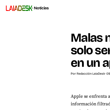
· Noticias
Malas n
solo se
en un a
Por
Redacción LaiaDesk
· 0
Apple se enfrenta 
información filtrad