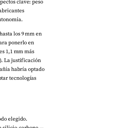
pectos clave: peso
abricantes
autonomía.
(hasta los 9 mm en
Para ponerlo en
y es 1,1 mm más
. La justificación
pañía habría optado
tar tecnologías
odo elegido.
 silicio-carbono —