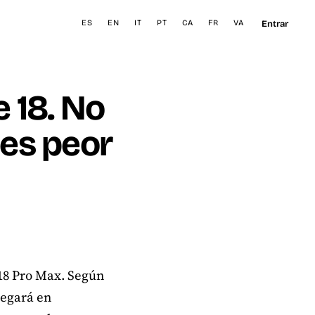
Entrar
ES
EN
IT
PT
CA
FR
VA
e 18. No
 es peor
 18 Pro Max. Según
legará en