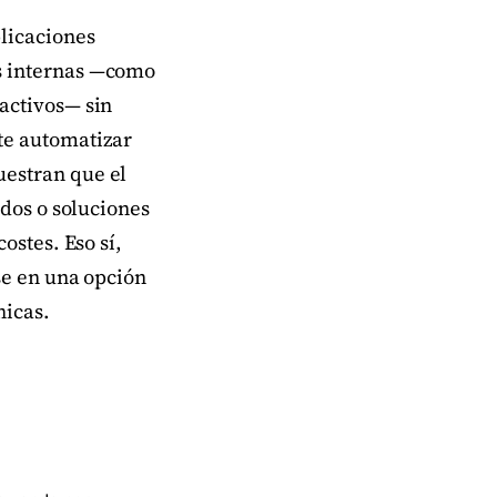
licaciones
s internas —como
activos— sin
te automatizar
uestran que el
idos o soluciones
ostes. Eso sí,
se en una opción
nicas.