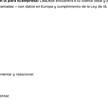
n IA
para tu empresa?
LaiaDesk encuentra a tu cliente ideal y 
llamadas — con datos en Europa y cumplimiento de la Ley de IA
omentar y reaccionar.
entar.