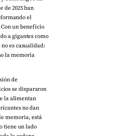
re de 2025 han
nsformando el
. Con un beneficio
ado a gigantes como
 no es casualidad:
mo la memoria
isión de
cios se dispararon
ue la alimentan
bricantes no dan
 de memoria, está
o tiene un lado
toda la cadena.