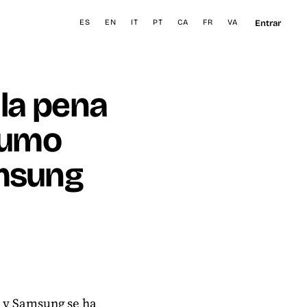
Entrar
ES
EN
IT
PT
CA
FR
VA
 la pena
sumo
amsung
, y Samsung se ha