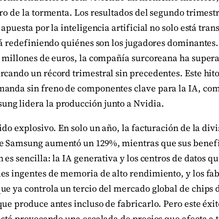
ro de la tormenta. Los resultados del segundo trimest
 apuesta por la inteligencia artificial no solo está tra
stá redefiniendo quiénes son los jugadores dominantes
0 millones de euros, la compañía surcoreana ha super
cando un récord trimestral sin precedentes. Este hito
manda sin freno de componentes clave para la IA, co
g lidera la producción junto a Nvidia.
ido explosivo. En solo un año, la facturación de la div
e Samsung aumentó un 129%, mientras que sus benefi
 es sencilla: la IA generativa y los centros de datos q
es ingentes de memoria de alto rendimiento, y los fa
ue ya controla un tercio del mercado global de chips
ue produce antes incluso de fabricarlo. Pero este éxit
está provocando una escalada de precios que afecta a 