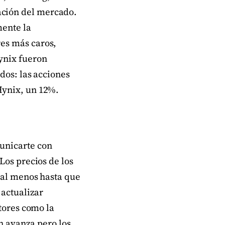
ación del mercado.
mente la
es más caros,
ynix fueron
dos: las acciones
Hynix, un 12%.
unicarte con
Los precios de los
, al menos hasta que
 actualizar
ctores como la
ón avanza pero los