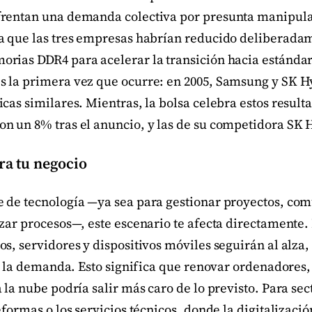
frentan una demanda colectiva por presunta manipul
a que las tres empresas habrían reducido deliberada
rias DDR4 para acelerar la transición hacia estándar
 la primera vez que ocurre: en 2005, Samsung y SK H
cas similares. Mientras, la bolsa celebra estos resulta
n un 8% tras el anuncio, y las de su competidora SK 
ra tu negocio
 de tecnología —ya sea para gestionar proyectos, com
zar procesos—, este escenario te afecta directamente. 
s, servidores y dispositivos móviles seguirán al alza
 a la demanda. Esto significa que renovar ordenadores,
 la nube podría salir más caro de lo previsto. Para se
eformas o los servicios técnicos, donde la digitalizaci