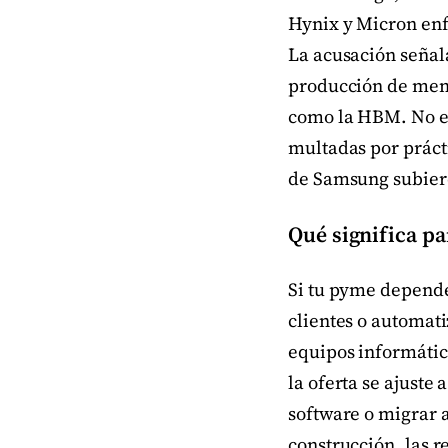
Hynix y Micron en
La acusación señal
producción de memo
como la HBM. No es
multadas por prácti
de Samsung subiero
Qué significa pa
Si tu pyme depende
clientes o automati
equipos informático
la oferta se ajuste
software o migrar a
construcción, las r