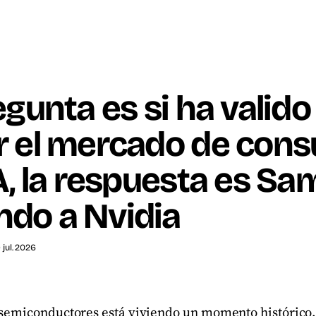
regunta es si ha valido
ir el mercado de con
IA, la respuesta es S
ndo a Nvidia
9 jul. 2026
s semiconductores está viviendo un momento histórico