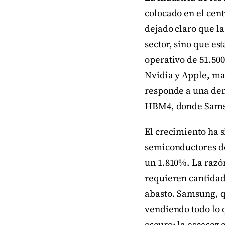
colocado en el cent
dejado claro que la
sector, sino que e
operativo de 51.50
Nvidia y Apple, mar
responde a una de
HBM4, donde Samsun
El crecimiento ha s
semiconductores d
un 1.810%. La razón
requieren cantidad
abasto. Samsung, q
vendiendo todo lo q
oscuro: la escasez 