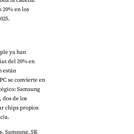
o 20% en los
025.
pple ya han
ias del 20% en
n están
PC se convierte en
ratégico: Samsung
 dos de los
r chips propios
cia.
os, Samsung, SK