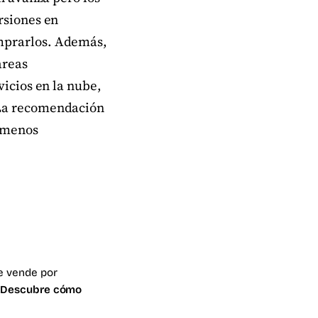
rsiones en
omprarlos. Además,
areas
vicios en la nube,
 La recomendación
o menos
le vende por
.
Descubre cómo