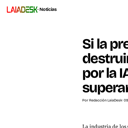
· Noticias
Si la p
destru
por la 
supera
Por
Redacción LaiaDesk
· 0
La industria de lo