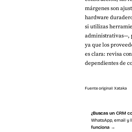
márgenes son ajusta
hardware duradero 
si utilizas herram
administrativas—, p
ya que los proveed
es clara: revisa co
dependientes de c
Fuente original:
Xataka
¿Buscas un
CRM co
WhatsApp, email y 
funciona →