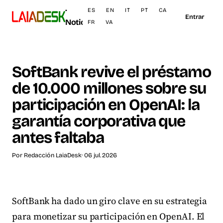
·
ES
EN
IT
PT
CA
Entrar
Noticias
FR
VA
SoftBank revive el préstamo
de 10.000 millones sobre su
participación en OpenAI: la
garantía corporativa que
antes faltaba
Por
Redacción LaiaDesk
· 06 jul. 2026
SoftBank ha dado un giro clave en su estrategia
para monetizar su participación en OpenAI. El