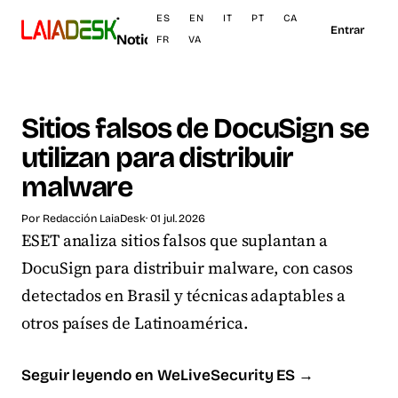
·
ES
EN
IT
PT
CA
Entrar
Noticias
FR
VA
Sitios falsos de DocuSign se
utilizan para distribuir
malware
Por
Redacción LaiaDesk
· 01 jul. 2026
ESET analiza sitios falsos que suplantan a
DocuSign para distribuir malware, con casos
detectados en Brasil y técnicas adaptables a
otros países de Latinoamérica.
Seguir leyendo en WeLiveSecurity ES →