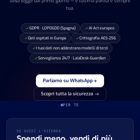
della legge dal primo giorno — e l'ultima parola è sempre
tua.
GDPR · LOPDGDD (Spagna)
AI Act europeo
Dati ospitati in Europa
Crittografia AES-256
I tuoi dati non addestrano modelli di terzi
Sorveglianza 24/7 · LaiaDesk-Guardian
Parliamo su WhatsApp
Scopri tutta la sicurezza →
PER TE
SE GUIDI L'AZIENDA
Spendi meno, vendi di più.