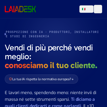
Vai al contenuto
🇮🇹
IT
PROSPEZIONE CON IA · PRODUTTORI, INSTALLATORI
E STUDI DI INGEGNERIA
Vendi di più perché vendi
meglio:
conosciamo il tuo cliente.
La tua IA rispetta la normativa europea?
E lavori meno, spendendo meno: niente invii di
massa né sette strumenti sparsi.
Ti diciamo a
quali clienti dedicarti e come parlargli.
Il ×10