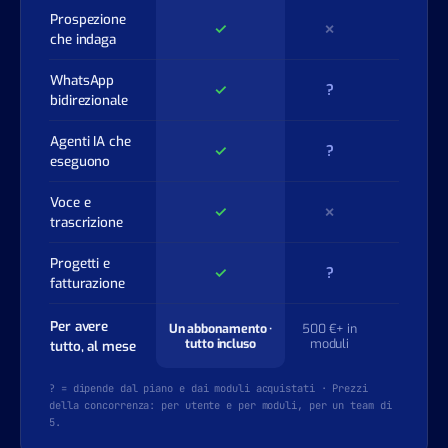
Prospezione
✓
✗
?
che indaga
WhatsApp
✓
?
?
bidirezionale
Agenti IA che
✓
?
?
eseguono
Voce e
✓
✗
?
trascrizione
Progetti e
✓
?
✗
fatturazione
Per avere
Un abbonamento ·
500 €+ in
800 €+ 
tutto incluso
moduli
modul
tutto, al mese
? = dipende dal piano e dai moduli acquistati · Prezzi
della concorrenza: per utente e per moduli, per un team di
5.