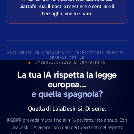
piattaforma. Il nostro mestiere è centrare il
bersaglio, non lo spam.
ACCELERATI IN LANZADERA
·
IA PROPRIETARIA EUROPEA
·
GDPR
·
AI ACT UE
CYBERSICUREZZA E CONFORMITÀ
La tua IA rispetta la legge
europea…
e quella spagnola?
Quella di LaiaDesk, sì. Di serie.
Il GDPR prevede multe fino al 4 % del fatturato annuo. Con
LaiaDesk, l'IA lavora con i dati dei tuoi clienti nel rispetto