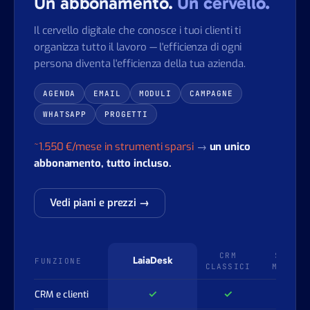
Un abbonamento.
Un cervello.
Il cervello digitale che conosce i tuoi clienti ti
organizza tutto il lavoro — l'efficienza di ogni
persona diventa l'efficienza della tua azienda.
AGENDA
EMAIL
MODULI
CAMPAGNE
WHATSAPP
PROGETTI
~1.550 €/mese in strumenti sparsi
→
un unico
abbonamento, tutto incluso.
Vedi piani e prezzi →
CRM
SUITE 
LaiaDesk
FUNZIONE
CLASSICI
MARKET
✓
✓
✓
CRM e clienti