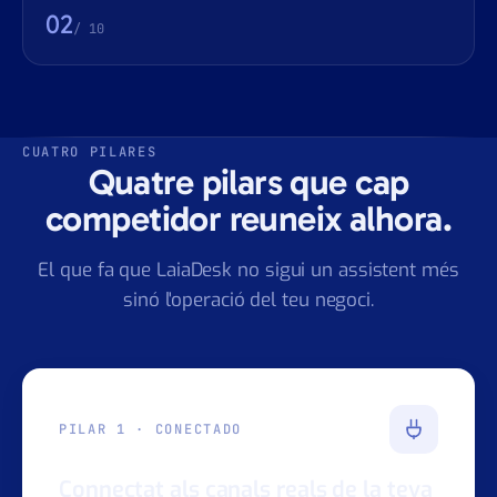
app.laiadesk.com/whatsapp
03
/ 10
CUATRO PILARES
Quatre pilars que cap
competidor reuneix alhora.
El que fa que LaiaDesk no sigui un assistent més
sinó l'operació del teu negoci.
PILAR 1 · CONECTADO