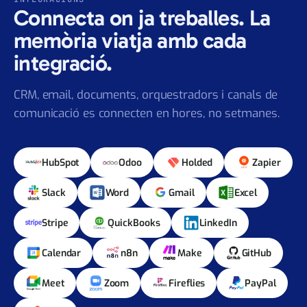
INTEGRACIONS
Connecta on ja treballes. La
memòria viatja amb cada
integració.
CRM, email, documents, orquestradors i canals de
comunicació es connecten en hores, no setmanes.
HubSpot
Odoo
Holded
Zapier
Slack
Word
Gmail
Excel
Stripe
QuickBooks
LinkedIn
Calendar
n8n
Make
GitHub