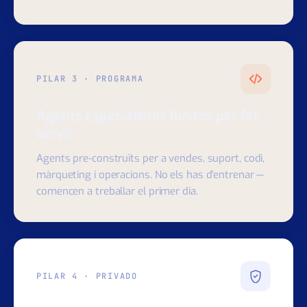
demanar, què se li va prometre i quan. El que vas
dir fa sis mesos encara forma part de la conversa
d'avui.
PILAR 3 · PROGRAMA
Agents especialistes llestos per fer
servir.
Agents pre-construïts per a vendes, suport, codi,
màrqueting i operacions. No els has d'entrenar —
comencen a treballar el primer dia.