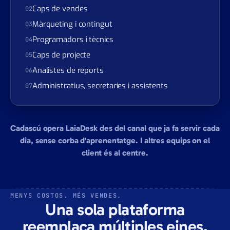
ROLS QUE MÉS SE'N BENEFICIEN
Founders i direcció
01
Caps de vendes
02
Màrqueting i contingut
03
Programadors i tècnics
04
Caps de projecte
05
Analistes de reports
06
Administratius, secretaries i assistents
07
Cadascú opera LaiaDesk des del canal que ja fa servir cada
dia, sense corba d'aprenentatge. I altres equips on el
client és al centre.
MENYS COSTOS. MÉS VENDES.