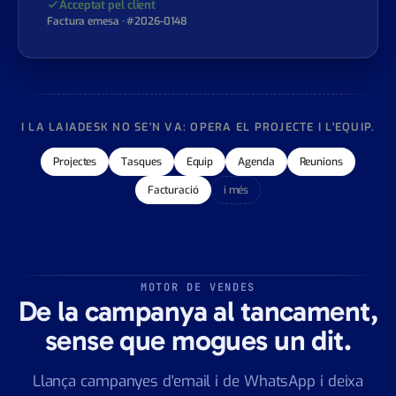
FACTURAR
€4.500
Acceptat pel client
Factura emesa · #2026-0148
I LA LAIADESK NO SE'N VA: OPERA EL PROJECTE I L'EQUIP.
Projectes
Tasques
Equip
Agenda
Reunions
Facturació
i més
MOTOR DE VENDES
De la campanya al tancament,
sense que mogues un dit.