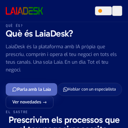
Salta al contingut
🟠
VA
QUÈ ÉS?
Què és LaiaDesk?
LaiaDesk és la plataforma amb IA pròpia que
prescriu, comprèn i opera el teu negoci en tots els
teus canals. Una sola Laia. En un dia. Tot el teu
negoci.
Parla amb la Laia
Hablar con un especialista
Ver novedades →
EL SASTRE
Prescrivim els processos que