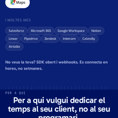
Meet
Zoom
Fireflies
PayPal
Maps
I MOLTES MÉS
Salesforce
Microsoft 365
Google Workspace
Notion
Linear
Pipedrive
Zendesk
Intercom
Calendly
Airtable
No veus la teva? SDK obert i webhooks. Es connecta en
hores, no setmanes.
PER A QUI
Per a qui vulgui dedicar el