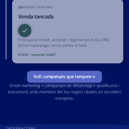
Resposta en segons · 24/7
04
VENDA TANCADA
Venda tancada
Pressupost enviat, acceptat i registrat en el teu CRM.
Sense copia-pega i sense perdre el lead.
€1.840 · comanda #4827
Vull campanyes que tanquen
Email marketing + campanyes de WhatsApp + qualificació i
tancament, amb memòria del teu negoci i dades en servidors
europeus.