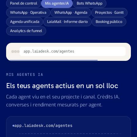
Panel de control
Mis agentes IA
Bots WhatsApp
WhatsApp · Operativa
WhatsApp · Agenda
Proyectos · Gantt
Agenda unificada
LaiaMail · Informe diario
Booking público
Analytics de funnel
app.laiadesk.com/whatsapp
BOTS WHATSAPP
El teu bot WhatsApp connectat al teu
número
L'agent conversa des del teu propi número WhatsApp
Business. Estat en viu, número connectat, converses
acumulades.