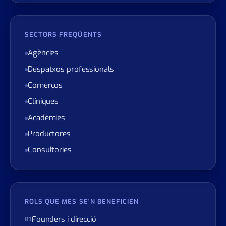
Gran corporació
SECTORS FREQÜENTS
Agències
Despatxos professionals
Comerços
Clíniques
Acadèmies
Productores
Consultories