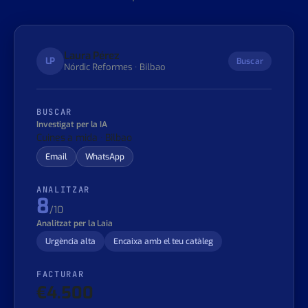
La IA troba el client ideal, investiga a què es dedica i li envia
un Email o WhatsApp únic sobre el seu negoci. Res de
plantilles.
Laura Pérez
LP
Buscar
Nórdic Reformes · Bilbao
BUSCAR
Investigat per la IA
Cuines a mida · Bilbao
Email
WhatsApp
ANALITZAR
8
/10
Analitzat per la Laia
Urgència alta
Encaixa amb el teu catàleg