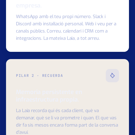
Connectat als canals reals de la teva
empresa.
WhatsApp amb el teu propi número. Slack i
Discord amb instal·lació personal. Web i veu per a
canals públics. Correu, calendari i CRM com a
integracions. La mateixa Laia, a tot arreu.
PILAR 2 · RECUERDA
Memoria persistente en
infraestructura propia.
La Laia recorda qui és cada client, què va