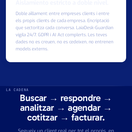
PILAR 4 · PRIVADO
Aislamiento estricto a doble nivel.
Doble aïllament: entre empreses clients i entre
els propis clients de cada empresa. Encriptació
que sectoritza cada conversa. LaiaDesk-Guardian
vigila 24/7. GDPR i AI Act complerts. Les teves
dades no es creuen, no es cedeixen, no entrenen
models externs.
LA CADENA
Buscar → respondre →
analitzar → agendar →