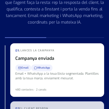
Llança campanyes d'email i de WhatsApp i deixa
que l'agent faça la resta: rep la resposta del client, la
qualifica, contesta a l'instant i porta la venda fins al
tancament. Email marketing i WhatsApp marketing,
coordinats per la mateixa IA.
01
LLANCES LA CAMPANYA
Campanya enviada
Email
WhatsApp
Email + WhatsApp a la teua llista segmentada. Plantilles
amb la teua marca, enviament mesurat.
480 contactes · 2 canals