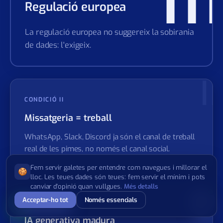
II
CONDICIÓ III
Regulació europea
La regulació europea no suggereix la sobirania
de dades: l'exigeix.
II
CONDICIÓ II
Missatgeria = treball
WhatsApp, Slack, Discord ja són el canal de treball
Fem servir galetes per entendre com navegues i millorar el
🍪
lloc. Les teues dades són teues: fem servir el mínim i pots
real de les pimes, no només el canal social.
canviar d'opinió quan vullgues.
Més detalls
Acceptar-ho tot
Només essencials