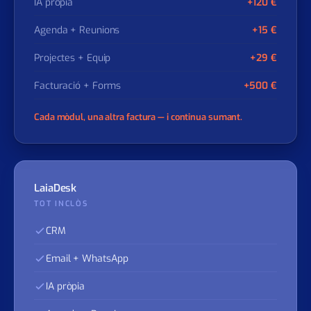
Email + WhatsApp
+39 €
IA pròpia
+120 €
Agenda + Reunions
+15 €
Projectes + Equip
+29 €
Facturació + Forms
+500 €
Cada mòdul, una altra factura — i continua sumant.
LaiaDesk
TOT INCLÒS
CRM
Email + WhatsApp