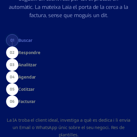
cotitzar → facturar.
Segueix un client real per tot el procés, en
automàtic. La mateixa Laia el porta de la cerca a la
factura, sense que moguis un dit.
Buscar
01
Respondre
02
Analitzar
03
Agendar
04
Cotitzar
05
Facturar
06