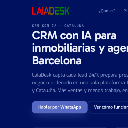
Saltar al contenido
¿Qué es?
Pi
CRM CON IA · CATALUÑA
CRM con IA para
inmobiliarias y age
Barcelona
LaiaDesk capta cada lead 24/7, prepara pr
negocio ordenado en una sola plataforma. 
y Cataluña. Más ventas y menos trabajo, en 
Hablar por WhatsApp
Ver cómo funcio