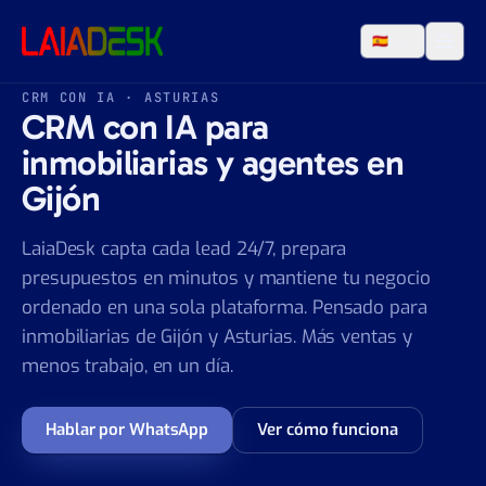
Saltar al contenido
🇪🇸
ES
CRM CON IA · ASTURIAS
CRM con IA para
inmobiliarias y agentes en
Gijón
LaiaDesk capta cada lead 24/7, prepara
presupuestos en minutos y mantiene tu negocio
ordenado en una sola plataforma. Pensado para
inmobiliarias de Gijón y Asturias. Más ventas y
menos trabajo, en un día.
Hablar por WhatsApp
Ver cómo funciona